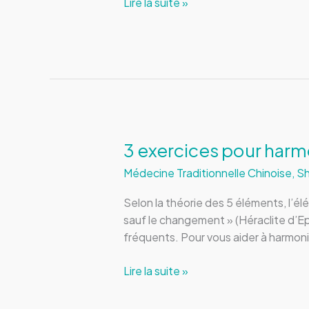
3
Lire la suite »
exercices
pour
harmoniser
l’élément
Bois
3 exercices pour harm
Médecine Traditionnelle Chinoise
,
Sh
Selon la théorie des 5 éléments, l’é
sauf le changement » (Héraclite d’E
fréquents. Pour vous aider à harmoni
3
Lire la suite »
exercices
pour