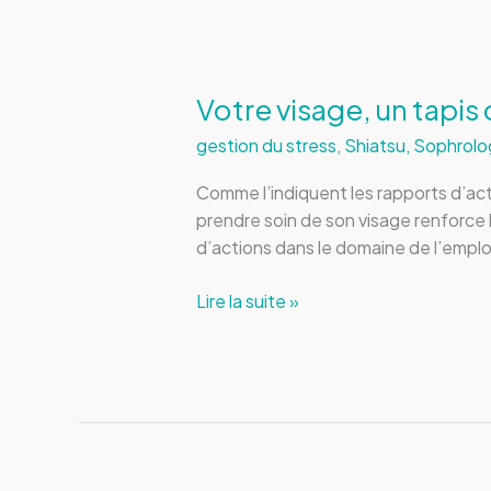
Eau
Votre visage, un tapis 
gestion du stress
,
Shiatsu
,
Sophrolo
Comme l’indiquent les rapports d’acti
prendre soin de son visage renforce l
d’actions dans le domaine de l’emplo
Votre
Lire la suite »
visage,
un
tapis
d’éveil
vers
votre