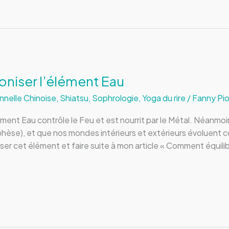
oniser l’élément Eau
nnelle Chinoise
,
Shiatsu
,
Sophrologie
,
Yoga du rire
/
Fanny Pio
lément Eau contrôle le Feu et est nourrit par le Métal. Néanm
phèse), et que nos mondes intérieurs et extérieurs évoluent 
ser cet élément et faire suite à mon article « Comment équilib