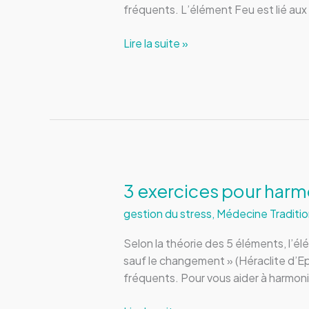
fréquents. L’élément Feu est lié aux 
4
Lire la suite »
exercices
pour
harmoniser
l’élément
Feu
3 exercices pour harm
gestion du stress
,
Médecine Traditio
Selon la théorie des 5 éléments, l’é
sauf le changement » (Héraclite d’E
fréquents. Pour vous aider à harmoni