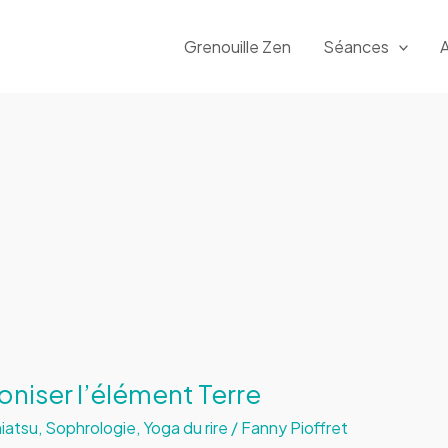
Grenouille Zen
Séances
A
oniser l’élément Terre
iatsu
,
Sophrologie
,
Yoga du rire
/
Fanny Pioffret