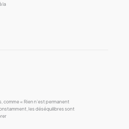
 la
ins, comme « Rien n’est permanent
constamment, les déséquilibres sont
rer