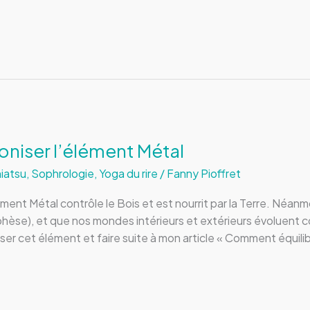
oniser l’élément Métal
iatsu
,
Sophrologie
,
Yoga du rire
/
Fanny Pioffret
lément Métal contrôle le Bois et est nourrit par la Terre. Né
phèse), et que nos mondes intérieurs et extérieurs évoluent 
ser cet élément et faire suite à mon article « Comment équilib