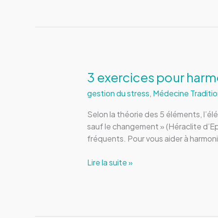
harmoniser
l’élément
Métal
3 exercices pour harm
gestion du stress
,
Médecine Traditio
Selon la théorie des 5 éléments, l’é
sauf le changement » (Héraclite d’E
fréquents. Pour vous aider à harmoni
3
Lire la suite »
exercices
pour
harmoniser
l’élément