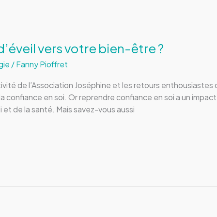
d’éveil vers votre bien-être ?
gie
/
Fanny Pioffret
vité de l’Association Joséphine et les retours enthousiastes 
a confiance en soi. Or reprendre confiance en soi a un impact tr
i et de la santé. Mais savez-vous aussi