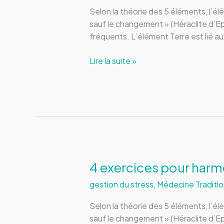
Selon la théorie des 5 éléments, l’é
sauf le changement » (Héraclite d’E
fréquents. L’élément Terre est lié a
3
Lire la suite »
exercices
pour
harmoniser
l’élément
Terre
4 exercices pour harm
gestion du stress
,
Médecine Traditio
Selon la théorie des 5 éléments, l’é
sauf le changement » (Héraclite d’E