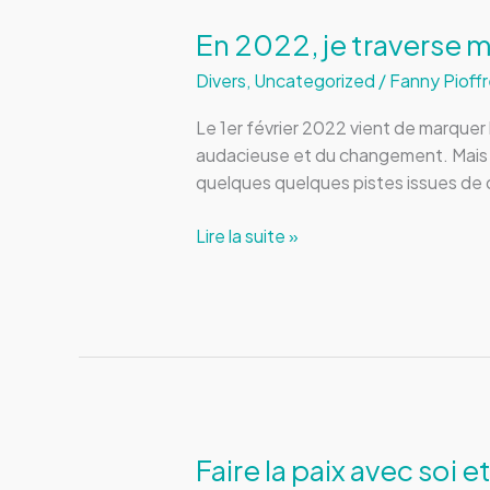
bien-
être
En 2022, je traverse 
?
Divers
,
Uncategorized
/
Fanny Pioffr
Le 1er février 2022 vient de marquer 
audacieuse et du changement. Mais enc
quelques quelques pistes issues de 
En
Lire la suite »
2022,
je
traverse
mes
peurs…
et
vous
?
Faire la paix avec soi et