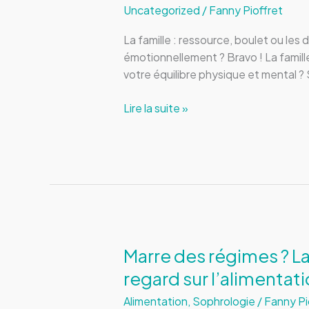
Uncategorized
/
Fanny Pioffret
La famille : ressource, boulet ou le
émotionnellement ? Bravo ! La famille
votre équilibre physique et mental ? 
Faire
Lire la suite »
la
paix
avec
soi
et
sa
famille
Marre des régimes ? L
regard sur l’alimentat
Alimentation
,
Sophrologie
/
Fanny Pi