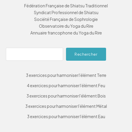
Fédération Française de Shiatsu Traditionnel
Syndicat Professionnel de Shiatsu
Société Française de Sophrologie
Observatoire du Yoga du Rire
Annuaire francophone du Yoga du Rire
Reche
Rechercher
3 exercices pour harmoniser l’élément Terre
4 exercices pour harmoniser l’élément Feu
3 exercices pour harmoniser l’élément Bois
3 exercices pour harmoniser l’élément Métal
3 exercices pour harmoniser l’élément Eau