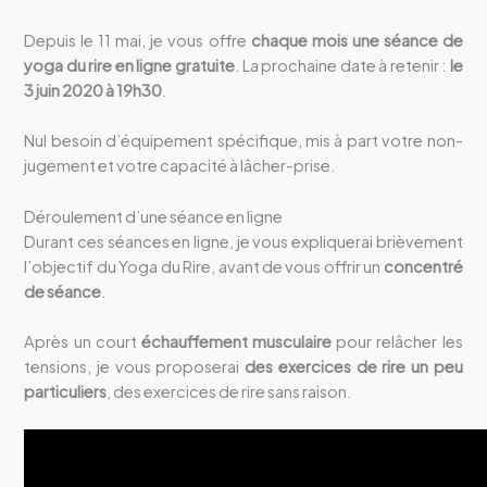
Depuis le 11 mai, je vous offre
chaque mois une séance de
yoga du rire en ligne gratuite
. La prochaine date à retenir :
le
3 juin 2020 à 19h30
.
Nul besoin d’équipement spécifique, mis à part votre non-
jugement et votre capacité à lâcher-prise.
Déroulement d’une séance en ligne
Durant ces séances en ligne, je vous expliquerai brièvement
l’objectif du Yoga du Rire, avant de vous offrir un
concentré
de séance
.
Après un court
échauffement musculaire
pour relâcher les
tensions, je vous proposerai
des exercices de rire un peu
particuliers
, des exercices de rire sans raison.
Lecteur
vidéo