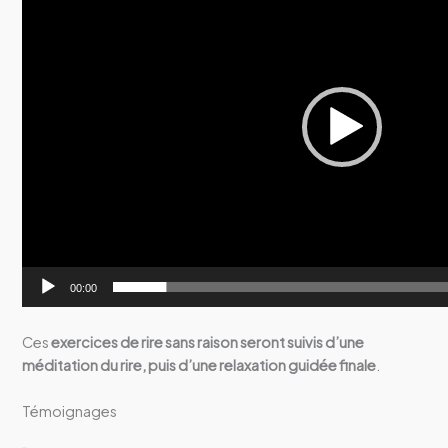
00:00
Ces
exercices de rire sans raison seront suivis d’une
méditation du rire, puis d’une relaxation guidée finale
.
Témoignages