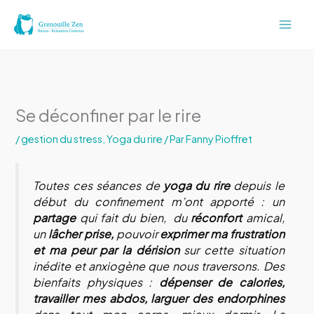
Aller
au
contenu
Se déconfiner par le rire
/
gestion du stress
,
Yoga du rire
/ Par
Fanny Pioffret
Toutes ces séances de
yoga du rire
depuis le
début du confinement m’ont apporté : un
partage
qui fait du bien, du
réconfort
amical,
un
lâcher prise,
pouvoir
exprimer ma frustration
et ma peur par la dérision
sur cette situation
inédite et anxiogène que nous traversons. Des
bienfaits physiques :
dépenser de calories,
travailler mes abdos, larguer des endorphines