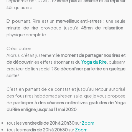
l’épidémie de COVID-19
incite plus à l’anxiété et au repli sur
soi
, qu’au rire.
Et pourtant, Rire est un
merveilleux anti-stress
: une seule
minute de rire
provoque jusqu’à
45mn de relaxation
physique complète.
Créer du lien
Alors si c’était justement
le moment de partager nos rires et
de découvrir
les effets étonnants du
Yoga du Rire
, puissant
créateur de lien social ?
Se déconfiner par le rire en quelque
sorte
!
C’est en partant de ce constat et jusqu’au retour autorisé
des fous rires hebdomadaires en salle, que je vous propose
de
participer à des séances collectives gratuites de Yoga
du Rire en ligne jusqu’au 11 mai 2020
:
tous les
vendredis de 20h à 20h30
sur
Zoom
tous les
mardis de 20h à 20h30
sur
Zoom